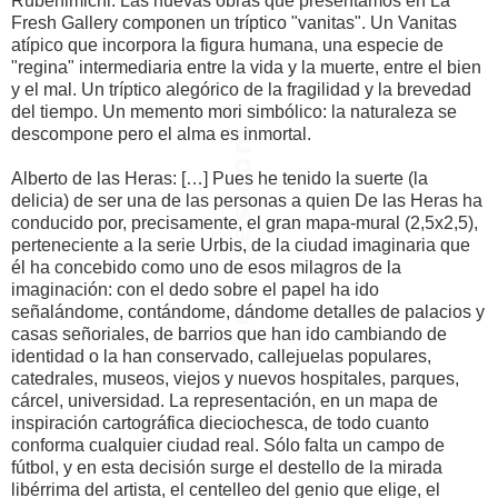
Rubenimichi: Las nuevas obras que presentamos en La
Fresh Gallery componen un tríptico "vanitas". Un Vanitas
atípico que incorpora la figura humana, una especie de
"regina" intermediaria entre la vida y la muerte, entre el bien
y el mal. Un tríptico alegórico de la fragilidad y la brevedad
del tiempo. Un memento mori simbólico: la naturaleza se
descompone pero el alma es inmortal.
Alberto de las Heras: […] Pues he tenido la suerte (la
delicia) de ser una de las personas a quien De las Heras ha
conducido por, precisamente, el gran mapa-mural (2,5x2,5),
perteneciente a la serie Urbis, de la ciudad imaginaria que
él ha concebido como uno de esos milagros de la
imaginación: con el dedo sobre el papel ha ido
señalándome, contándome, dándome detalles de palacios y
casas señoriales, de barrios que han ido cambiando de
identidad o la han conservado, callejuelas populares,
catedrales, museos, viejos y nuevos hospitales, parques,
cárcel, universidad. La representación, en un mapa de
inspiración cartográfica dieciochesca, de todo cuanto
conforma cualquier ciudad real. Sólo falta un campo de
fútbol, y en esta decisión surge el destello de la mirada
libérrima del artista, el centelleo del genio que elige, el