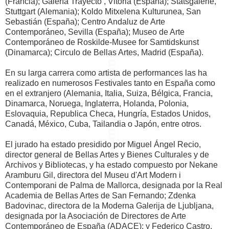
(Francia); Galería Trayecto , Vitoria (España); Statsgalerie,
Stuttgart (Alemania); Koldo Mitxelena Kulturunea, San
Sebastián (España); Centro Andaluz de Arte
Contemporáneo, Sevilla (España); Museo de Arte
Contemporáneo de Roskilde-Musee for Samtidskunst
(Dinamarca); Circulo de Bellas Artes, Madrid (España).
En su larga carrera como artista de performances las ha
realizado en numerosos Festivales tanto en España como
en el extranjero (Alemania, Italia, Suiza, Bélgica, Francia,
Dinamarca, Noruega, Inglaterra, Holanda, Polonia,
Eslovaquia, Republica Checa, Hungría, Estados Unidos,
Canadá, México, Cuba, Tailandia o Japón, entre otros.
El jurado ha estado presidido por Miguel Ángel Recio,
director general de Bellas Artes y Bienes Culturales y de
Archivos y Bibliotecas, y ha estado compuesto por Nekane
Aramburu Gil, directora del Museu d'Art Modern i
Contemporani de Palma de Mallorca, designada por la Real
Academia de Bellas Artes de San Fernando; Zdenka
Badovinac, directora de la Moderna Galerija de Ljubljana,
designada por la Asociación de Directores de Arte
Contemporáneo de España (ADACE); y Federico Castro,