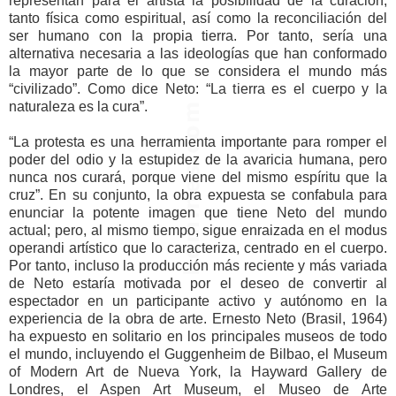
representan para el artista la posibilidad de la curación,
tanto física como espiritual, así como la reconciliación del
ser humano con la propia tierra. Por tanto, sería una
alternativa necesaria a las ideologías que han conformado
la mayor parte de lo que se considera el mundo más
“civilizado”. Como dice Neto: “La tierra es el cuerpo y la
naturaleza es la cura”.
“La protesta es una herramienta importante para romper el
poder del odio y la estupidez de la avaricia humana, pero
nunca nos curará, porque viene del mismo espíritu que la
cruz”. En su conjunto, la obra expuesta se confabula para
enunciar la potente imagen que tiene Neto del mundo
actual; pero, al mismo tiempo, sigue enraizada en el modus
operandi artístico que lo caracteriza, centrado en el cuerpo.
Por tanto, incluso la producción más reciente y más variada
de Neto estaría motivada por el deseo de convertir al
espectador en un participante activo y autónomo en la
experiencia de la obra de arte. Ernesto Neto (Brasil, 1964)
ha expuesto en solitario en los principales museos de todo
el mundo, incluyendo el Guggenheim de Bilbao, el Museum
of Modern Art de Nueva York, la Hayward Gallery de
Londres, el Aspen Art Museum, el Museo de Arte