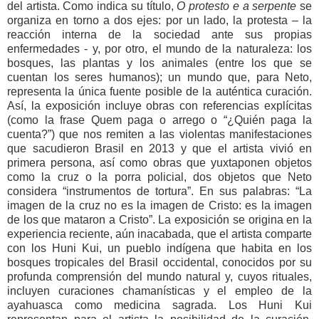
del artista. Como indica su título,
O protesto e a serpente
se
organiza en torno a dos ejes: por un lado, la protesta – la
reacción interna de la sociedad ante sus propias
enfermedades - y, por otro, el mundo de la naturaleza: los
bosques, las plantas y los animales (entre los que se
cuentan los seres humanos); un mundo que, para Neto,
representa la única fuente posible de la auténtica curación.
Así, la exposición incluye obras con referencias explícitas
(como la frase Quem paga o arrego o “¿Quién paga la
cuenta?”) que nos remiten a las violentas manifestaciones
que sacudieron Brasil en 2013 y que el artista vivió en
primera persona, así como obras que yuxtaponen objetos
como la cruz o la porra policial, dos objetos que Neto
considera “instrumentos de tortura”. En sus palabras: “La
imagen de la cruz no es la imagen de Cristo: es la imagen
de los que mataron a Cristo”. La exposición se origina en la
experiencia reciente, aún inacabada, que el artista comparte
con los Huni Kui, un pueblo indígena que habita en los
bosques tropicales del Brasil occidental, conocidos por su
profunda comprensión del mundo natural y, cuyos rituales,
incluyen curaciones chamanísticas y el empleo de la
ayahuasca como medicina sagrada. Los Huni Kui