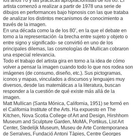
los años 70 y las prácticas apropiacionistas de los 80. El
artista comenzó a realizar a partir de 1978 una serie de
dibujos en performances bajo hipnosis con las que trataba
de analizar los distintos mecanismos de conocimiento a
través de la imagen.
En una década como la de los 80’, en la que el debate en
torno a la representación -la brecha entre sujeto y objeto o
entre signo y significado- se convirtió en uno de los
principales dilemas, las cosmologías de Mullican cobraron
una especial relevancia.
Todo el trabajo del artista gira en torno a la idea de cómo
volver a pensar la imagen cuando todo lo que nos rodea son
imágenes (de consumo, diseño, etc.). Sus pictogramas,
iconos y mapas, vinculados a discursos y lenguajes muy
diversos, desde las matemáticas a la literatura, buscan
responder a la cuestión de qué existe más allá de la
imagen.
Matt Mullican (Santa Mónica, California, 1951) se formó en
el California Institute of the Arts. Ha expuesto en The
Kitchen, Nova Scotia College of Art and Design, Hirshhorn
Museum and Sculpture Garden, MoMA, Portikus, List Art
Center, Stedelijk Museum, Museu de Arte Contemporanea
de Serralves, Fundació Antoni Tàpies, Centre Georges