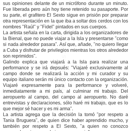
sus opiniones delante de un micrófono durante un minuto.
Fue liberada pero aún hoy tiene retenido su pasaporte. Por
su parte, el grafitero El Sexto sigue en prisión por preparar
otra representación en la que iba a soltar dos cerdos con los
nombres "Raúl" y "Fidel" pintados en sus cuerpos.
La artista señala en la carta, dirigida a los organizadores de
la Bienal, que no puede viajar a la Isla y presentarse "como
si nada alrededor pasara". Así que, añade, "no quiero llegar
a Cuba y disfrutar de privilegios mientras los otros alrededor
son reprimidos".
Galindo explica que viajará a la Isla para realizar una
performance y se irá depsués: "Viajaré exclusivamente al
campo donde se realizará la acción y mi curador y su
equipo italiano serán mi único contacto con la organización.
Viajaré expresamente para la performance y volveré,
inmediatamente a mi país, al culminar mi trabajo. Del
aeropuerto al campo, del campo al aeropuerto. No daré
entrevistas y declaraciones, sólo haré mi trabajo, que es lo
que mejor sé hacer y es mi arma".
La artista agrega que la decisión la tomó "por respeto a
Tania Bruguera", de quien dice haber aprendido mucho, y
también por respeto a El Sexto, "a quien no conozco