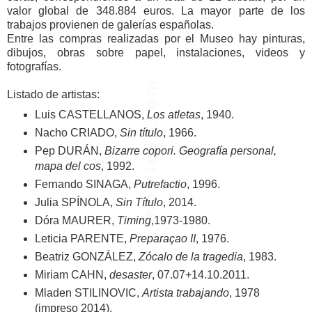
valor global de 348.884 euros. La mayor parte de los
trabajos provienen de galerías españolas.
Entre las compras realizadas por el Museo hay pinturas,
dibujos, obras sobre papel, instalaciones, videos y
fotografías.
Listado de artistas:
Luis CASTELLANOS,
Los atletas
, 1940.
Nacho CRIADO,
Sin título
, 1966.
Pep DURÁN,
Bizarre copori. Geografía personal,
mapa del cos
, 1992.
Fernando SINAGA,
Putrefactio
, 1996.
Julia SPÍNOLA,
Sin Título
, 2014.
Dóra MAURER,
Timing
,1973-1980.
Leticia PARENTE,
Preparaçao II
, 1976.
Beatriz GONZÁLEZ,
Zócalo de la tragedia
, 1983.
Miriam CAHN,
desaster
, 07.07+14.10.2011.
Mladen STILINOVIC,
Artista trabajando
, 1978
(impreso 2014).